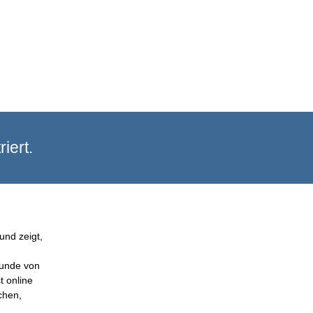
iert.
und zeigt,
Kunde von
t online
chen,