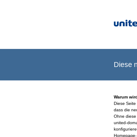
Diese n
Warum wird
Diese Seite 
dass die ne
Ohne diese 
united-doma
konfigurier
Homepage-B