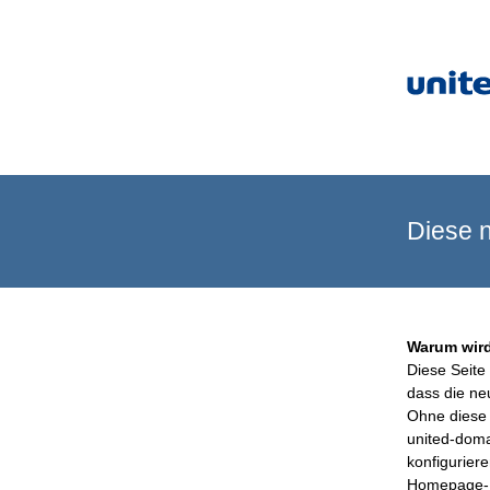
Diese n
Warum wird
Diese Seite 
dass die ne
Ohne diese 
united-doma
konfigurier
Homepage-B